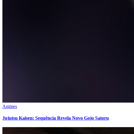
Animes
Jujutsu Kaisen: Sequência Revela Novo Gojo Satoru