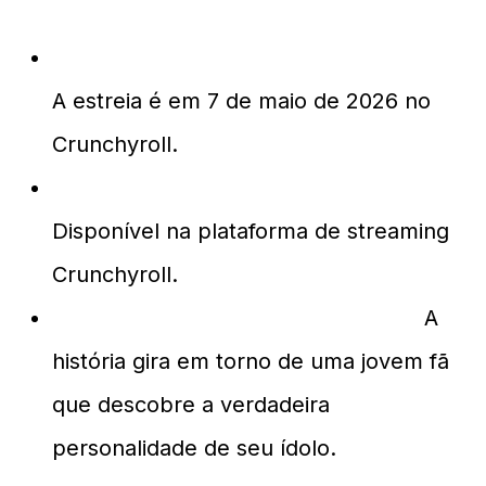
Quando estreia a dublagem em inglês?
A estreia é em 7 de maio de 2026 no
Crunchyroll.
Onde posso assistir Tamon's B-Side?
Disponível na plataforma de streaming
Crunchyroll.
Qual é o tema central da história?
A
história gira em torno de uma jovem fã
que descobre a verdadeira
personalidade de seu ídolo.