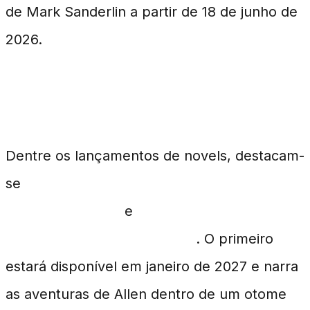
de Mark Sanderlin a partir de 18 de junho de
2026.
Novels Repletos de Aventuras
Dentre os lançamentos de novels, destacam-
se
Villager A Wants to Save the Villainess
No Matter What!
e
A Serious Error in
Chihaya-chan’s Reputation
. O primeiro
estará disponível em janeiro de 2027 e narra
as aventuras de Allen dentro de um otome