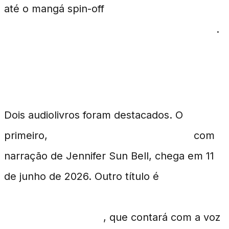
até o mangá spin-off
The Dangers in My
Heart: The Romantic Comedy Won’t Start
.
Lançamentos de Audiolivros
Dois audiolivros foram destacados. O
primeiro,
Betrothed to My Sister’s Ex
com
narração de Jennifer Sun Bell, chega em 11
de junho de 2026. Outro título é
When a
Clueless First-Person Shooter Player Falls
into Another World
, que contará com a voz