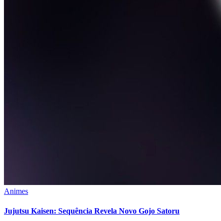
Animes
Jujutsu Kaisen: Sequência Revela Novo Gojo Satoru