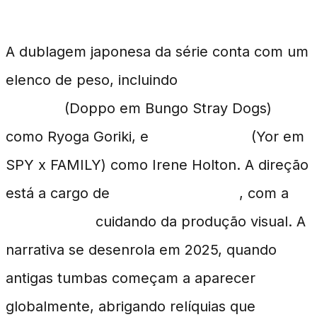
Elenco de Vozes e Produção
A dublagem japonesa da série conta com um
elenco de peso, incluindo
Yoshimasa
Hosoya
(Doppo em Bungo Stray Dogs)
como Ryoga Goriki, e
Saori Hayami
(Yor em
SPY x FAMILY) como Irene Holton. A direção
está a cargo de
Seung Wook Woo
, com a
STUDIO EEK
cuidando da produção visual. A
narrativa se desenrola em 2025, quando
antigas tumbas começam a aparecer
globalmente, abrigando relíquias que