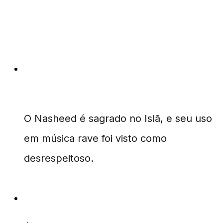
Perguntas Frequentes
Por que a utilização do Nasheed foi
polêmica?
O Nasheed é sagrado no Islã, e seu uso
em música rave foi visto como
desrespeitoso.
Quem é Mat Weasel?