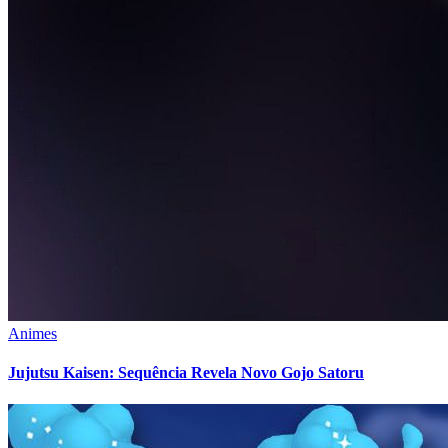
Animes
Jujutsu Kaisen: Sequência Revela Novo Gojo Satoru