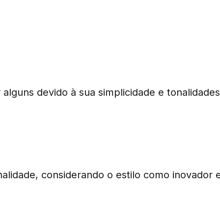
Gala 2026 foi criticado?
lguns devido à sua simplicidade e tonalidades 
 look de Jennie?
alidade, considerando o estilo como inovador e 