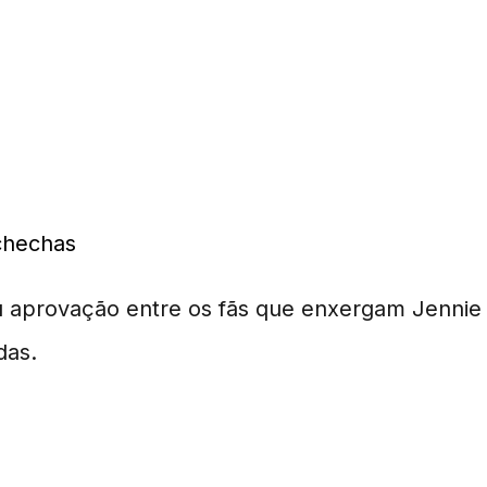
e
chechas
u aprovação entre os fãs que enxergam Jennie
das.
Jennie Foi Considerada 