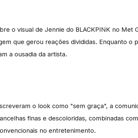
eu Visual no Met Gala 20
bre o visual de Jennie do BLACKPINK no Met 
 que gerou reações divididas. Enquanto o púb
am a ousadia da artista.
s
 descreveram o look como "sem graça", a comuni
ancelhas finas e descoloridas, combinadas co
convencionais no entretenimento.