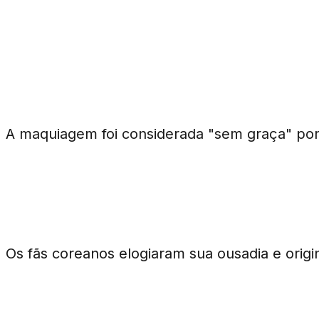
Perguntas Frequentes
Por que o visual de Jennie no Met 
A maquiagem foi considerada "sem graça" por a
Como os fãs coreanos reagiram ao
Os fãs coreanos elogiaram sua ousadia e origin