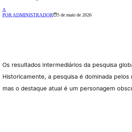
A
POR
ADMINISTRADOR
5 de maio de 2026
Uma Surpresa na Pesquis
Os resultados intermediários da pesquisa glo
Historicamente, a pesquisa é dominada pelo
mas o destaque atual é um personagem obscu
Quem é Rockstar em One Piece?