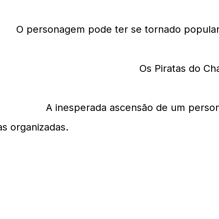
ce?
O personagem pode ter se tornado popular
popularidade de One Piece?
Os Piratas do Ch
esperada?
A inesperada ascensão de um person
as organizadas.