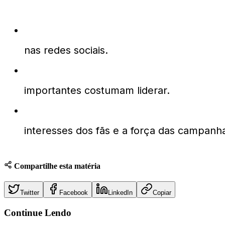
Por que Rockstar é popular em One Pie
nas redes sociais.
Quem geralmente lidera a pesquisa de 
importantes costumam liderar.
Qual o impacto dessa popularidade in
interesses dos fãs e a força das campanh
Compartilhe esta matéria
Twitter
Facebook
LinkedIn
Copiar
Continue
Lendo