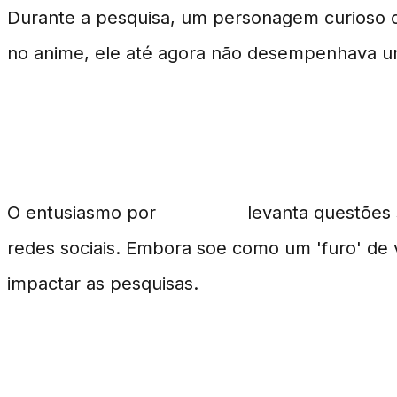
Durante a pesquisa, um personagem curios
no anime, ele até agora não desempenhava um 
A Estratégia da Base de 
O entusiasmo por
Rockstar
levanta questões 
redes sociais. Embora soe como um 'furo' de 
impactar as pesquisas.
Preferências e Variações