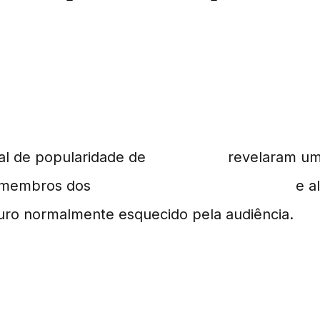
a de Popularidade de One
bal de popularidade de
One Piece
revelaram um 
s membros dos
Piratas do Chapéu de Palha
e a
ro normalmente esquecido pela audiência.