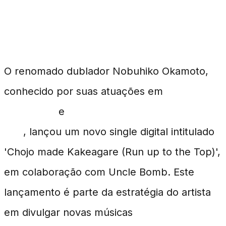
Nobuhiko Okamoto e
Seu Novo Hit Digital
O renomado dublador Nobuhiko Okamoto,
conhecido por suas atuações em
My Hero
Academia
e
Frieren: Beyond Journey's
End
, lançou um novo single digital intitulado
'Chojo made Kakeagare (Run up to the Top)',
em colaboração com Uncle Bomb. Este
lançamento é parte da estratégia do artista
em divulgar novas músicas