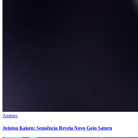
Animes
Jujutsu Kaisen: Sequência Revela Novo Gojo Satoru