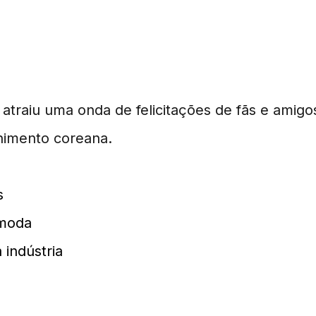
na Comunidade
atraiu uma onda de felicitações de fãs e amigo
enimento coreana.
s
 moda
 indústria