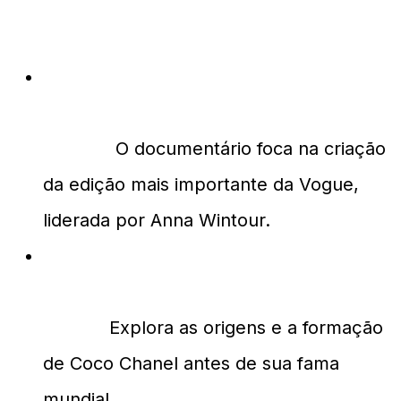
FAQs
Qual é o foco principal do
documentário 'The September
Issue'?
O documentário foca na criação
da edição mais importante da Vogue,
liderada por Anna Wintour.
Como 'Coco Before Chanel'
diferencia-se de outros filmes de
moda?
Explora as origens e a formação
de Coco Chanel antes de sua fama
mundial.