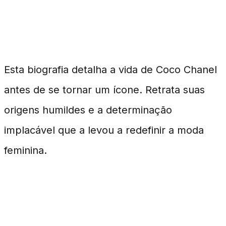
'Coco Before Chanel' (2009)
Esta biografia detalha a vida de Coco Chanel
antes de se tornar um ícone. Retrata suas
origens humildes e a determinação
implacável que a levou a redefinir a moda
feminina.
Filmes de Ficção no
Universo da Moda