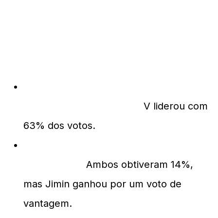
Perguntas Frequentes
(FAQ) sobre o Ranking
de Dança
Quem liderou a votação de melhor
dançarino da ARIRANG?
V liderou com
63% dos votos.
Quantos votos J-Hope e Jimin
receberam?
Ambos obtiveram 14%,
mas Jimin ganhou por um voto de
vantagem.