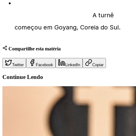
Qual foi a primeira cidade a receber a
turnê mundial ARIRANG?
A turnê
começou em Goyang, Coreia do Sul.
Compartilhe esta matéria
Twitter
Facebook
LinkedIn
Copiar
Continue
Lendo