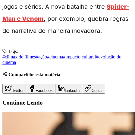
jogos e séries. A nova batalha entre
Spider-
Man e Venom
, por exemplo, quebra regras
de narrativa de maneira inovadora.
Tags:
#
clímax de filmes
#
ação
#
cinema
#
impacto cultural
#
evolução do
cinema
Compartilhe esta matéria
Twitter
Facebook
LinkedIn
Copiar
Continue
Lendo