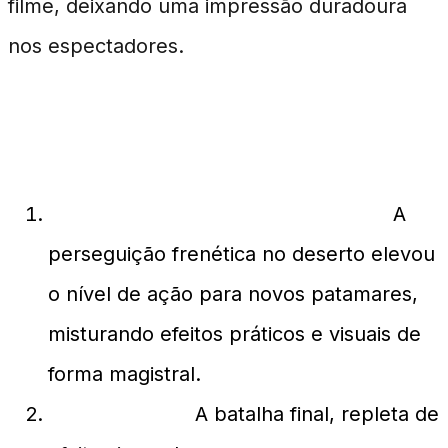
filme, deixando uma impressão duradoura
nos espectadores.
Os 10 Clímax Inesquecíveis
Mad Max: Estrada da Fúria (2015):
A
perseguição frenética no deserto elevou
o nível de ação para novos patamares,
misturando efeitos práticos e visuais de
forma magistral.
Matrix (1999):
A batalha final, repleta de