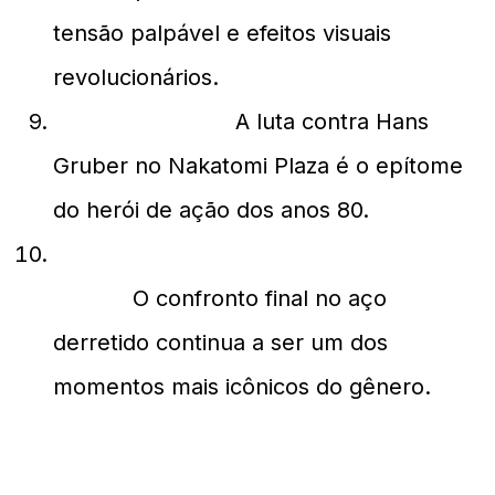
tensão palpável e efeitos visuais
revolucionários.
Die Hard (1988):
A luta contra Hans
Gruber no Nakatomi Plaza é o epítome
do herói de ação dos anos 80.
Terminator 2: O Julgamento Final
(1991):
O confronto final no aço
derretido continua a ser um dos
momentos mais icônicos do gênero.
A Influência nos Dias Atuais