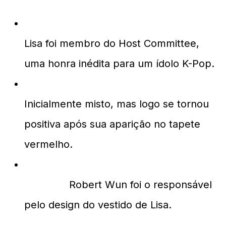
Qual o papel de Lisa no Met Gala 2026?
Lisa foi membro do Host Committee,
uma honra inédita para um ídolo K-Pop.
Qual foi a recepção do look de Lisa?
Inicialmente misto, mas logo se tornou
positiva após sua aparição no tapete
vermelho.
Quem criou o vestido de Lisa para o
evento?
Robert Wun foi o responsável
pelo design do vestido de Lisa.