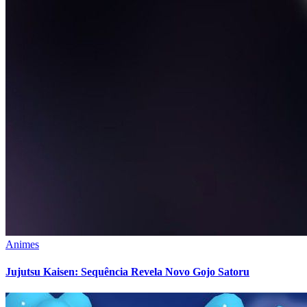
Animes
Jujutsu Kaisen: Sequência Revela Novo Gojo Satoru