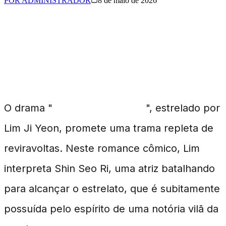
POR
ADMINISTRADOR
8 de maio de 2026
Intriga e Comédia em
"My Royal Nemesis"
O drama "
My Royal Nemesis
", estrelado por
Lim Ji Yeon, promete uma trama repleta de
reviravoltas. Neste romance cômico, Lim
interpreta Shin Seo Ri, uma atriz batalhando
para alcançar o estrelato, que é subitamente
possuída pelo espírito de uma notória vilã da