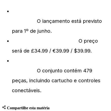
Quando estará disponível o Lego Sega
Genesis?
O lançamento está previsto
para 1º de junho.
Qual o preço do conjunto?
O preço
será de £34.99 / €39.99 / $39.99.
O que inclui o conjunto Lego Sega
Genesis?
O conjunto contém 479
peças, incluindo cartucho e controles
conectáveis.
Compartilhe esta matéria