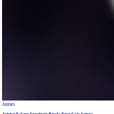
Animes
Jujutsu Kaisen: Sequência Revela Novo Gojo Satoru