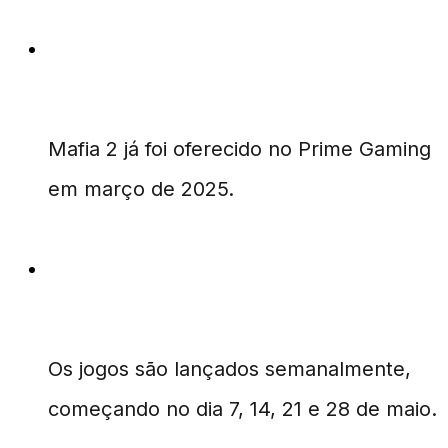
Quando Mafia 2 esteve disponível
anteriormente?
Mafia 2 já foi oferecido no Prime Gaming
em março de 2025.
Quais as datas específicas de
lançamento dos jogos em maio?
Os jogos são lançados semanalmente,
começando no dia 7, 14, 21 e 28 de maio.