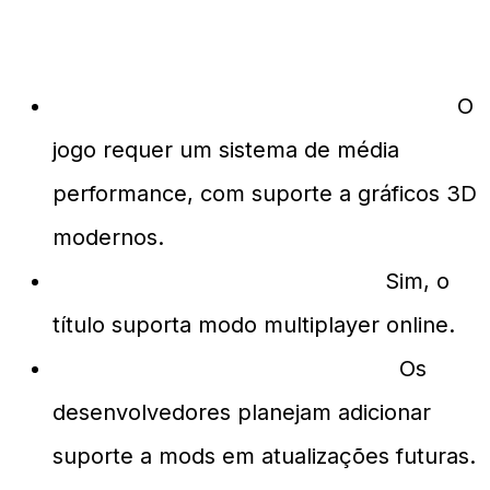
Perguntas Frequentes
Quais são os requisitos de sistema?
O
jogo requer um sistema de média
performance, com suporte a gráficos 3D
modernos.
É possível jogar com amigos?
Sim, o
título suporta modo multiplayer online.
O jogo possui suporte a mods?
Os
desenvolvedores planejam adicionar
suporte a mods em atualizações futuras.