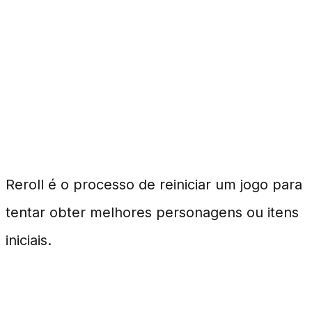
Perguntas Frequentes
O que é reroll?
Reroll é o processo de reiniciar um jogo para
tentar obter melhores personagens ou itens
iniciais.
Quantas vezes devo tentar o