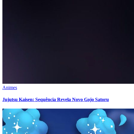
Animes
Jujutsu Kaisen: Sequência Revela Novo Gojo Satoru