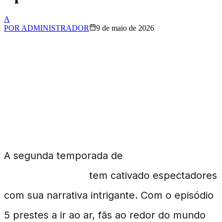
A
POR
ADMINISTRADOR
9 de maio de 2026
Antecipação em Alta
para Mission: Yozakura
Family
A segunda temporada de
Mission:
Yozakura Family
tem cativado espectadores
com sua narrativa intrigante. Com o episódio
5 prestes a ir ao ar, fãs ao redor do mundo