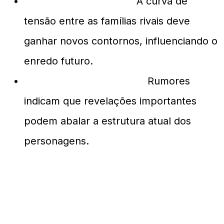
Aumentando Tensão:
A curva de
tensão entre as famílias rivais deve
ganhar novos contornos, influenciando o
enredo futuro.
Revelações Chocantes:
Rumores
indicam que revelações importantes
podem abalar a estrutura atual dos
personagens.
O Que Isso Significa
para os Fãs