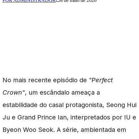
POR
ADMINISTRADOR
8 de maio de 2026
Uma Reviravolta
Dramática em "Perfect
Crown"
No mais recente episódio de
"Perfect
Crown"
, um escândalo ameaça a
estabilidade do casal protagonista, Seong Hui
Ju e Grand Prince Ian, interpretados por IU e
Byeon Woo Seok. A série, ambientada em