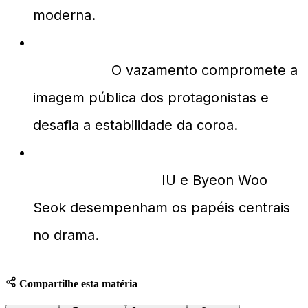
moderna.
Por que o contrato vazado é um
problema?
O vazamento compromete a
imagem pública dos protagonistas e
desafia a estabilidade da coroa.
Quem são os principais atores em
"Perfect Crown"?
IU e Byeon Woo
Seok desempenham os papéis centrais
no drama.
Compartilhe esta matéria