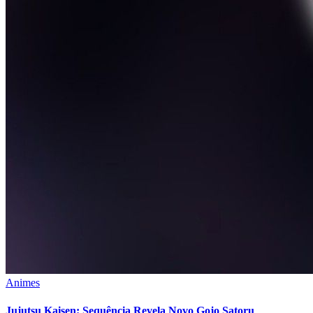
Animes
Jujutsu Kaisen: Sequência Revela Novo Gojo Satoru