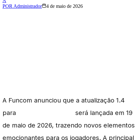
A
POR
Administrador
4 de maio de 2026
Atualização de Dune:
Awakening Expande o
Jogo com Novos
Conteúdos
A Funcom anunciou que a atualização 1.4
para
Dune: Awakening
será lançada em 19
de maio de 2026, trazendo novos elementos
emocionantes para os jogadores. A principal