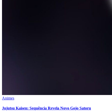
Animes
Jujutsu Kaisen: Sequência Revela Novo Gojo Satoru