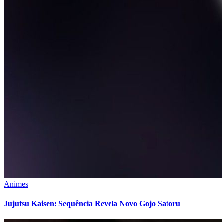
Animes
Jujutsu Kaisen: Sequência Revela Novo Gojo Satoru