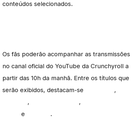
conteúdos selecionados.
Detalhes do Evento
Os fãs poderão acompanhar as transmissões
no canal oficial do YouTube da Crunchyroll a
partir das 10h da manhã. Entre os títulos que
serão exibidos, destacam-se
Blue Lock
,
Haikyu!!
,
Ace of Diamond
,
Yowamushi
Pedal
e
Ao Ashi
.