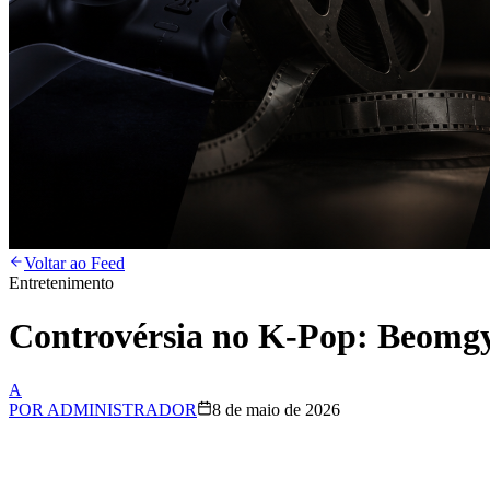
Voltar ao Feed
Entretenimento
Controvérsia no K-Pop: Beomgy
A
POR
ADMINISTRADOR
8 de maio de 2026