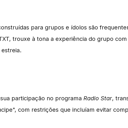
a na Indústria do K-Pop
onstruídas para grupos e ídolos são frequente
, trouxe à tona a experiência do grupo com
estreia.
pela BIGHIT
sua participação no programa
Radio Star
, tra
cipe", com restrições que incluíam evitar com