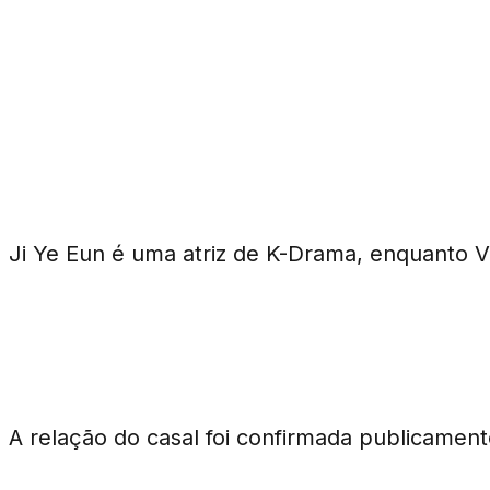
Perguntas Frequentes
Quem são Ji Ye Eun e Vata?
Ji Ye Eun é uma atriz de K-Drama, enquanto 
Quando foi confirmada a relação d
A relação do casal foi confirmada publicament