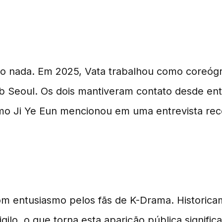
do nada. Em 2025, Vata trabalhou como coreógra
b Seoul. Os dois mantiveram contato desde e
mo Ji Ye Eun mencionou em uma entrevista rec
m entusiasmo pelos fãs de K-Drama. Historicam
lo, o que torna esta aparição pública significa