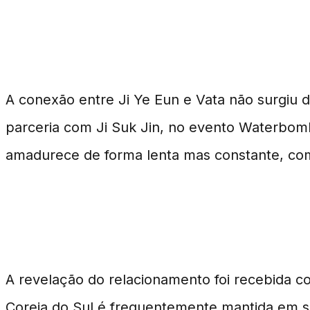
Histórico do Relacionamento
A conexão entre Ji Ye Eun e Vata não surgiu 
parceria com Ji Suk Jin, no evento Waterbom
amadurece de forma lenta mas constante, co
Impacto e Repercussão
A revelação do relacionamento foi recebida co
Coreia do Sul é frequentemente mantida em sigi