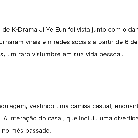
firmado em Evento Públ
z de K-Drama Ji Ye Eun foi vista junto com o d
tornaram virais em redes sociais a partir de 6
os, um raro vislumbre em sua vida pessoal.
ico
maquiagem, vestindo uma camisa casual, enquan
 A interação do casal, que incluiu uma diverti
e no mês passado.